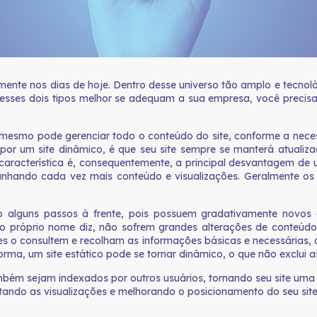
mente nos dias de hoje. Dentro desse universo tão amplo e tecnoló
al desses dois tipos melhor se adequam a sua empresa, você precis
mesmo pode gerenciar todo o conteúdo do site, conforme a necessid
r por um site dinâmico, é que seu site sempre se manterá atual
racterística é, consequentemente, a principal desvantagem de um s
hando cada vez mais conteúdo e visualizações. Geralmente os sit
 alguns passos à frente, pois possuem gradativamente novos
mo o próprio nome diz, não sofrem grandes alterações de conteúd
es o consultem e recolham as informações básicas e necessárias, c
orma, um site estático pode se tornar dinâmico, o que não exclui 
bém sejam indexados por outros usuários, tornando seu site uma 
ndo as visualizações e melhorando o posicionamento do seu site