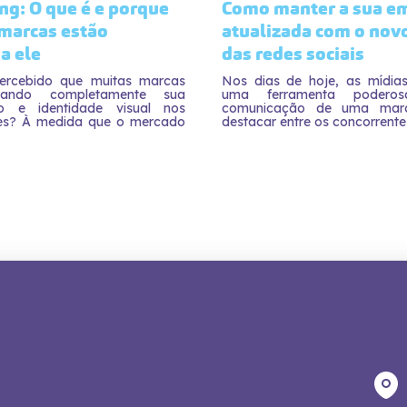
ng: O que é e porque
Como manter a sua e
 marcas estão
atualizada com o nov
a ele
das redes sociais
ercebido que muitas marcas
Nos dias de hoje, as mídias
ando completamente sua
uma ferramenta podero
o e identidade visual nos
comunicação de uma marc
es? À medida que o mercado
destacar entre os concorrentes,