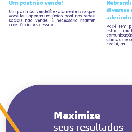
Um post não vende!
Rebrandi
diversas
Um post não vende!É exatamente isso que
você leu: apenas um único post nas redes
aderindo 
sociais não vende. É necessário manter
constância. As pessoas...
Você tem p
estão mud
comunicaçã
últimos mes
evolui, as...
Maximize
seus resultados