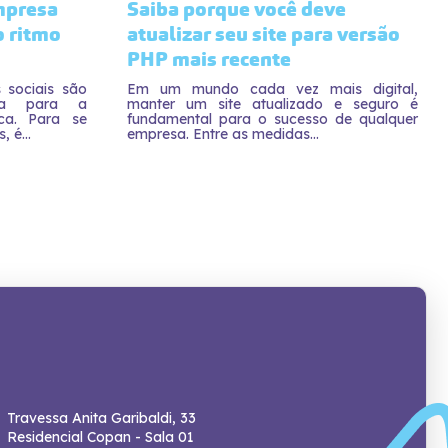
mpresa
Saiba porque você deve
o ritmo
atualizar seu site para versão
PHP mais recente
 sociais são
Em um mundo cada vez mais digital,
sa para a
manter um site atualizado e seguro é
a. Para se
fundamental para o sucesso de qualquer
 é...
empresa. Entre as medidas...
Travessa Anita Garibaldi, 33
Residencial Copan - Sala 01