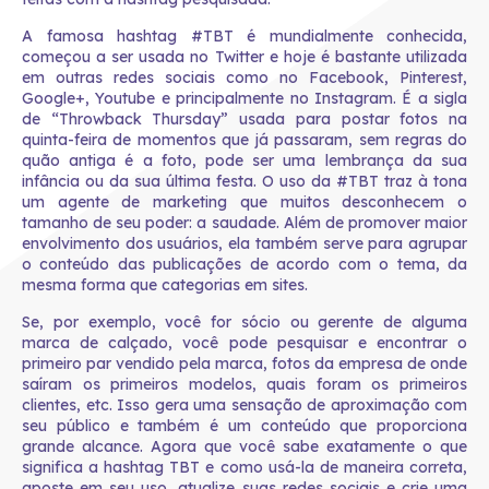
A famosa hashtag #TBT é mundialmente conhecida,
começou a ser usada no Twitter e hoje é bastante utilizada
em outras redes sociais como no Facebook, Pinterest,
Google+, Youtube e principalmente no Instagram. É a sigla
de “Throwback Thursday” usada para postar fotos na
quinta-feira de momentos que já passaram, sem regras do
quão antiga é a foto, pode ser uma lembrança da sua
infância ou da sua última festa. O uso da #TBT traz à tona
um agente de marketing que muitos desconhecem o
tamanho de seu poder: a saudade. Além de promover maior
envolvimento dos usuários, ela também serve para agrupar
o conteúdo das publicações de acordo com o tema, da
mesma forma que categorias em sites.
Se, por exemplo, você for sócio ou gerente de alguma
marca de calçado, você pode pesquisar e encontrar o
primeiro par vendido pela marca, fotos da empresa de onde
saíram os primeiros modelos, quais foram os primeiros
clientes, etc. Isso gera uma sensação de aproximação com
seu público e também é um conteúdo que proporciona
grande alcance. Agora que você sabe exatamente o que
significa a hashtag TBT e como usá-la de maneira correta,
aposte em seu uso, atualize suas redes sociais e crie uma