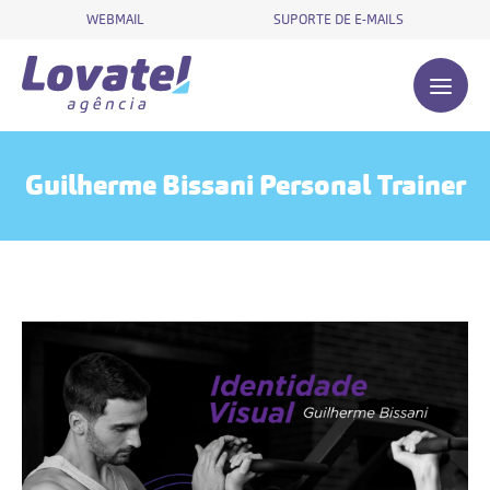
WEBMAIL
SUPORTE DE E-MAILS
Guilherme Bissani Personal Trainer